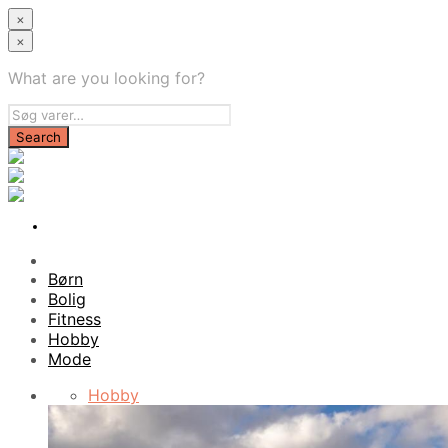
×
×
What are you looking for?
Børn
Bolig
Fitness
Hobby
Mode
Hobby