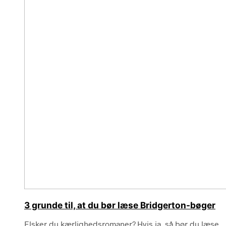
3 grunde til, at du bør læse Bridgerton-bøger
Elsker du kærlighedsromaner? Hvis ja, så bør du læse