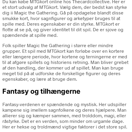
Du kan købe MTGkort online hos Thecardcollective. Her er
et stort udvalg af MTGkort. Vælg dem, der bedst kan styrke
dig ii Magic the Gathering. Gå på opdagelse blandt disse
smukke kort, hvor sagnfigurer og arketyper bruges til at
spille med. Deres egenskaber er din styrke. MTGkort er
flotte at se på, og giver identitet til dit spil. De er sjove og
spændende at spille med.
Folk spiller Magic the Gathering i større eller mindre
grupper. Et spil med MTGkort kan forløbe over en kortere
eller længere periode, hvor kortene og terningerne er med
til at afgøre spillets og historiens retning. Man bliver grebet
af den handling, der kommer ud af spillet. Man kan bruge
meget tid på at udforske de forskellige figurer og deres
egenskaber, og lære at bruge dem.
Fantasy og tilhængerne
Fantasy-verdenen er spændende og mystisk. Her udspiller
kampene sig imellem sagnfolkene og deres hjælpere. Man
allierer sig og kæmper sammen, med trolddom, magi, eller
råstyrke. Det er en verden, som minder om urgamle dage.
Her er hekse og troldmænd vigtige faktorer i det store spil.