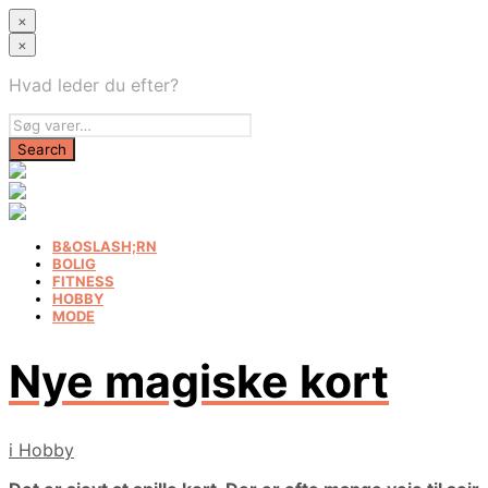
×
×
Hvad leder du efter?
B&OSLASH;RN
BOLIG
FITNESS
HOBBY
MODE
Nye magiske kort
i
Hobby