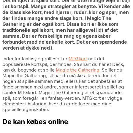
Det er sjovt at spille kort. Der er ofte mange veje til sejr
i et kortspil. Mange strategier at benytte. Vi kender alle
de klassiske kort, med hjerter, ruder, klør og spar, men
der findes mange andre slags kort. I Magic The
Gathering er der også kort. Disse kort er ikke som
traditionelle spillekort, men har alligevel lidt af det
samme. Der er forskellige rang og egenskaber
forbundet med de enkelte kort. Det er en spændende
verden at dykke ned i.
Indenfor fantasy og rollespil er
MTGkort
nok det
populæreste kortspil, der findes. Så snart du har et Deck,
kan du begynde at spille
Magic the Gathering
. Spiller du
Magic the Gathering, så har du måske allerede fundet
nogen at spille sammen med, ellers kan det anbefales at
finde sammen med andre, som er interesseret i spillet og
samler MTGkort. Magic The Gathering er et spændende
spil, som foregår i en fantasy-verden. MTGkort er vigtige
elementer i historien, hvor du er deltager med dine
specielle egenskaber.
De kan købes online