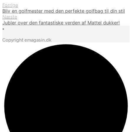
Forrige
Bliv en golfmester med den perfekte golfbag til din stil
Næste
Jubler over den fantastiske verden af Mattel dukker!
•
Copyright emagasin.dk