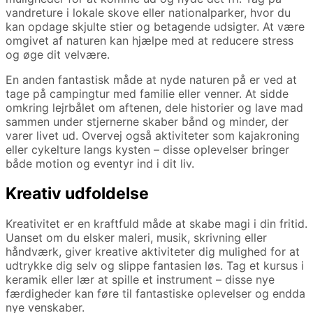
vandreture i lokale skove eller nationalparker, hvor du
kan opdage skjulte stier og betagende udsigter. At være
omgivet af naturen kan hjælpe med at reducere stress
og øge dit velvære.
En anden fantastisk måde at nyde naturen på er ved at
tage på campingtur med familie eller venner. At sidde
omkring lejrbålet om aftenen, dele historier og lave mad
sammen under stjernerne skaber bånd og minder, der
varer livet ud. Overvej også aktiviteter som kajakroning
eller cykelture langs kysten – disse oplevelser bringer
både motion og eventyr ind i dit liv.
Kreativ udfoldelse
Kreativitet er en kraftfuld måde at skabe magi i din fritid.
Uanset om du elsker maleri, musik, skrivning eller
håndværk, giver kreative aktiviteter dig mulighed for at
udtrykke dig selv og slippe fantasien løs. Tag et kursus i
keramik eller lær at spille et instrument – disse nye
færdigheder kan føre til fantastiske oplevelser og endda
nye venskaber.