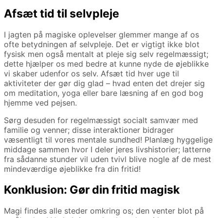
Afsæt tid til selvpleje
I jagten på magiske oplevelser glemmer mange af os
ofte betydningen af selvpleje. Det er vigtigt ikke blot
fysisk men også mentalt at pleje sig selv regelmæssigt;
dette hjælper os med bedre at kunne nyde de øjeblikke
vi skaber udenfor os selv. Afsæt tid hver uge til
aktiviteter der gør dig glad – hvad enten det drejer sig
om meditation, yoga eller bare læsning af en god bog
hjemme ved pejsen.
Sørg desuden for regelmæssigt socialt samvær med
familie og venner; disse interaktioner bidrager
væsentligt til vores mentale sundhed! Planlæg hyggelige
middage sammen hvor I deler jeres livshistorier; latterne
fra sådanne stunder vil uden tvivl blive nogle af de mest
mindeværdige øjeblikke fra din fritid!
Konklusion: Gør din fritid magisk
Magi findes alle steder omkring os; den venter blot på