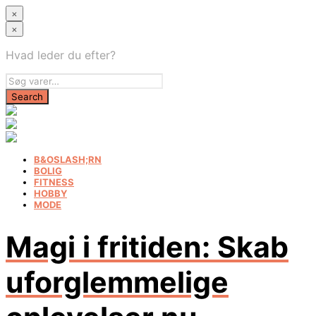
×
×
Hvad leder du efter?
B&OSLASH;RN
BOLIG
FITNESS
HOBBY
MODE
Magi i fritiden: Skab
uforglemmelige