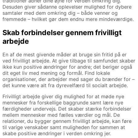
traditioner åbner dine øjne for verden omkring dig.
Desuden giver sådanne oplevelser mulighed for dybere
samtaler med dem omkring dig – både venner og
fremmede – hvilket gør dem endnu mere mindeværdige.
Skab forbindelser gennem frivilligt
arbejde
En af de mest givende måder at bruge sin fritid på er
ved frivilligt arbejde. At give tilbage til samfundet skaber
ikke kun positive ændringer for andre; det beriger også
dit eget liv med mening og formål. Find lokale
organisationer, der arbejder med sager du brænder for –
det kunne være alt fra dyrevelfærd til socialt arbejde.
Frivilligt arbejde giver dig mulighed for at møde nye
mennesker fra forskellige baggrunde samt lære nye
færdigheder undervejs. Det skaber stærke forbindelser
mellem mennesker med fælles værdier og mål. De
relationer, du bygger gennem frivilligt arbejde, kan føre
til varige venskaber samt muligheden for sammen at
skabe positive ændringer i verden omkring jer.