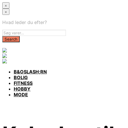
×
×
Hvad leder du efter?
B&OSLASH;RN
BOLIG
FITNESS
HOBBY
MODE