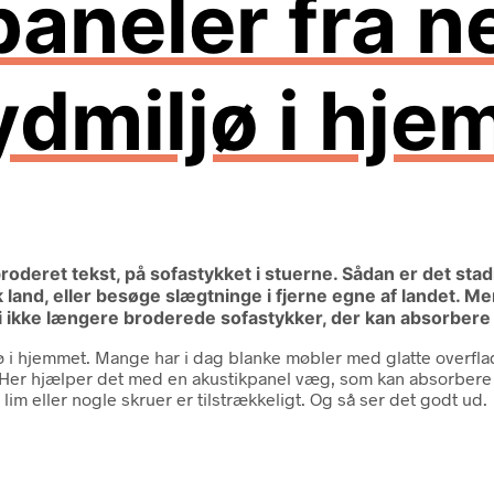
aneler fra ne
ydmiljø i hj
deret tekst, på sofastykket i stuerne. Sådan er det stadig
k land, eller besøge slægtninge i fjerne egne af landet. Me
vi ikke længere broderede sofastykker, der kan absorbere 
ø i hjemmet. Mange har i dag blanke møbler med glatte overfla
?. Her hjælper det med en akustikpanel væg, som kan absorbere
 eller nogle skruer er tilstrækkeligt. Og så ser det godt ud.