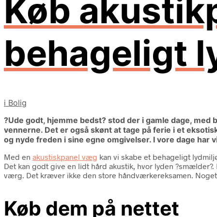
Køb akustikp
behageligt l
i
Bolig
?Ude godt, hjemme bedst? stod der i gamle dage, med bro
vennerne. Det er også skønt at tage på ferie i et eksotis
og nyde freden i sine egne omgivelser. I vore dage har 
Med en
akustiskpanel væg
kan vi skabe et behageligt lydmilj
Det kan godt give en lidt hård akustik, hvor lyden ?smælder
værg. Det kræver ikke den store håndværkereksamen. Noget lim
Køb dem på nettet